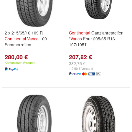
2 x 215/65/16 109 R
Continental
Ganzjahresreifen
Continental
Vanco
100
"
Vanco
Four 205/65 R16
Sommerreifen
107/105T
280,00 €
207,82 €
Kostenloser Versand
332,75 €
+ 5,90 € Versand