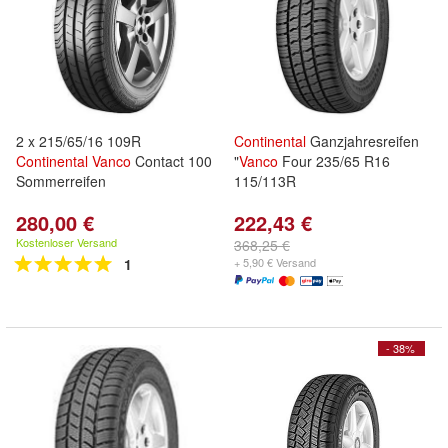
2 x 215/65/16 109R
Continental
Ganzjahresreifen
Continental
Vanco
Contact 100
"
Vanco
Four 235/65 R16
Sommerreifen
115/113R
280,00 €
222,43 €
Kostenloser Versand
368,25 €
1
+ 5,90 € Versand
- 38%