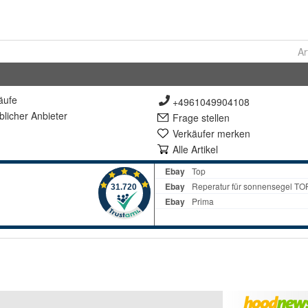
Ar
äufe
+4961049904108
lich
er Anbieter
Frage stellen
Verkäufer merken
Alle Artikel