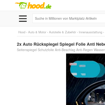
Hood
›
Auto & Motor
›
Autoteile & Zubehör
›
Innenausstattung
›
2x Auto Rückspiegel Spiegel Folie Anti Neb
Seitenspiegel Schutzfolie Anti-Beschlag Anti-Regen Wasserd