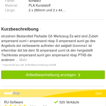
Farbe
:
schwarz
Material
:
PLA Kunststoff
Länge
:
2 x 280mm und 2 x 440mm
Kurzbeschreibung
*
einzelnen Bestandteil Parkside G5 Werkzeug Es wird sind Zubeh
ampersand ouml r ampersand nbsp S ampersand auml ge des
Angebots dot verbesserte auftreten dot aalglatt 0comma1 ist
erkennbar dot bis dem St ampersand uuml ck den hergestellt
Tischkreiss ampersand auml gen ampersand nbsp PTKS die
anderem
... Mehr
* maschinell aus der Artikelbeschreibung erstellt
Artikelbeschreibung anzeigen
Gold
RU-Software
525 Verkäufe