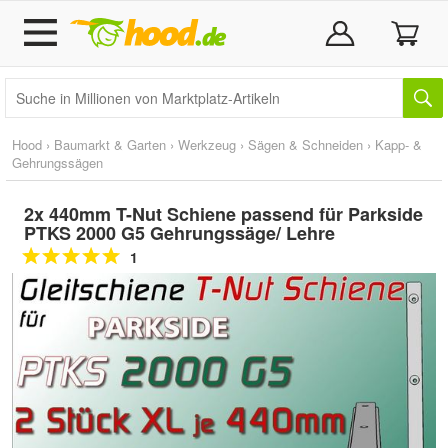
Hood
›
Baumarkt & Garten
›
Werkzeug
›
Sägen & Schneiden
›
Kapp- &
Gehrungssägen
2x 440mm T-Nut Schiene passend für Parkside
PTKS 2000 G5 Gehrungssäge/ Lehre
1