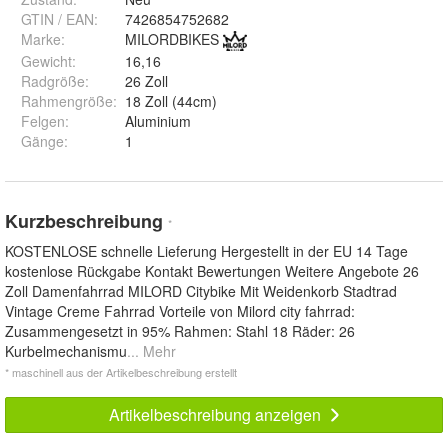
GTIN / EAN:
7426854752682
Marke:
MILORDBIKES
Gewicht
:
16,16
Radgröße
:
26 Zoll
Rahmengröße
:
18 Zoll (44cm)
Felgen
:
Aluminium
Gänge
:
1
Kurzbeschreibung
*
KOSTENLOSE schnelle Lieferung Hergestellt in der EU 14 Tage
kostenlose Rückgabe Kontakt Bewertungen Weitere Angebote 26
Zoll Damenfahrrad MILORD Citybike Mit Weidenkorb Stadtrad
Vintage Creme Fahrrad Vorteile von Milord city fahrrad:
Zusammengesetzt in 95% Rahmen: Stahl 18 Räder: 26
Kurbelmechanismu
... Mehr
* maschinell aus der Artikelbeschreibung erstellt
Artikelbeschreibung anzeigen