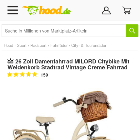
Hood
›
Sport
›
Radsport
›
Fahrräder
›
City- & Tourenräder
26 Zoll Damenfahrrad MILORD Citybike Mit
Weidenkorb Stadtrad Vintage Creme Fahrrad
159