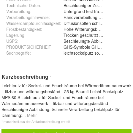
Technische Daten
:
Beschleunigter Zementputz DIN 18550
Vorbereitung
:
Untergrund fest tragfähig frostfrei s
Verarbeitungshinweise
:
Handverarbeitung mit Kelle Traufel 
Wasserdampfdurchlässigkeit
:
Diffusionsoffen schimmelvorbeugend
Frostbeständigkeit
:
Hohe Witterungsbeständigkeit
Lagerung
:
Trocken geschützt maximal 3 Monat
USPS
:
Beschleunigte Abbindung: Schnelle V
PRODUKTSICHERHEIT
:
Suchbegriffe
:
leichtsockelputz sockelputz zementp
Kurzbeschreibung
*
Leichtputz für Sockel- und Feuchträume bei Wärmedämmmauerwerk
– filzbar und witterungsbeständ - 25 kg Baumit Leicht-Sockelputz
MPS 60 S Leichtputz für Sockel- und Feuchträume bei
Wärmedämmmauerwerk – filzbar und witterungsbeständ
Beschleunigte Abbindung: Schnelle Verarbeitung Leichtputz für
Dämmung:
... Mehr
* maschinell aus der Artikelbeschreibung erstellt