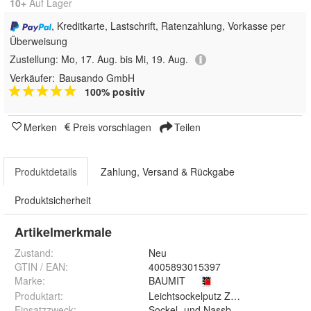
10+
Auf Lager
, Kreditkarte, Lastschrift, Ratenzahlung, Vorkasse per
Überweisung
Zustellung:
Mo, 17. Aug. bis Mi, 19. Aug.
Verkäufer:
Bausando GmbH
100% positiv
Merken
Preis vorschlagen
Teilen
Produktdetails
Zahlung, Versand & Rückgabe
Produktsicherheit
Artikelmerkmale
Zustand:
Neu
GTIN / EAN:
4005893015397
Marke:
BAUMIT
Produktart
:
Leichtsockelputz Zementputz Sockel
Einsatzzweck
:
Sockel- und Nassbereiche bei Wär