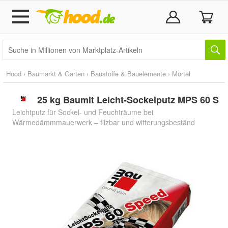
Hood
›
Baumarkt & Garten
›
Baustoffe & Bauelemente
›
Mörtel
25 kg Baumit Leicht-Sockelputz MPS 60 S
Leichtputz für Sockel- und Feuchträume bei
Wärmedämmmauerwerk – filzbar und witterungsbeständ