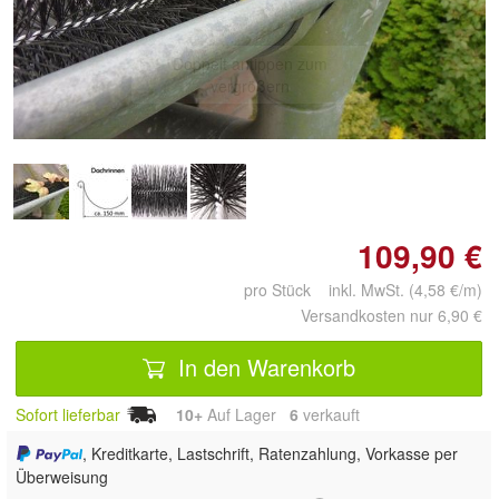
Doppelt antippen zum
vergrößern
109,90 €
pro Stück inkl. MwSt. (4,58 €/m)
Versandkosten nur 6,90 €
In den Warenkorb
Sofort lieferbar
10+
Auf Lager
6
 verkauft
, Kreditkarte, Lastschrift, Ratenzahlung, Vorkasse per
Überweisung