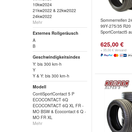
10kw2024
21kw2022 & 22kw2022
24kw2022
Sommerreifen 2
Mehr
99Y-275/35 R20
SportContact5 
Externes Rollgeräusch
A
625,00 €
B
+ 35,00 € Versand
Geschwindigkeitsindex
Y: bis 300 km-h
Y
Y & Y: bis 300 km-h
Modell
ContiSportContact 5 P
ECOCONTACT 6Q
ECOCONTACT 6Q XL FR -
MO BSW & Ecocontact 6 Q -
MO FR XL
Mehr