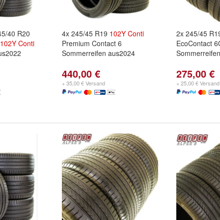
45/40 R20
4x 245/45 R19
102Y
Conti
2x 245/45 R
102Y
Conti
Premium Contact 6
EcoContact 
aus2022
Sommerreifen aus2024
Sommerreife
440,00 €
275,00 €
+ 35,00 € Versand
+ 25,00 € Versand