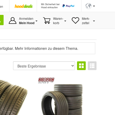
Mit Sicherheit bei
en
Hood einkaufen
Anmelden
Waren-
Merk-
Mein Hood
korb
zettel
verfügbar.
Mehr Informationen zu diesem Thema.