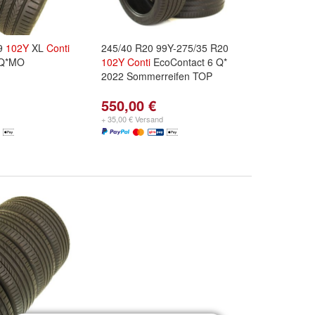
19
102Y
XL
Conti
245/40 R20 99Y-275/35 R20
6Q*MO
102Y
Conti
EcoContact 6 Q*
n
2022 Sommerreifen TOP
550,00 €
+ 35,00 € Versand