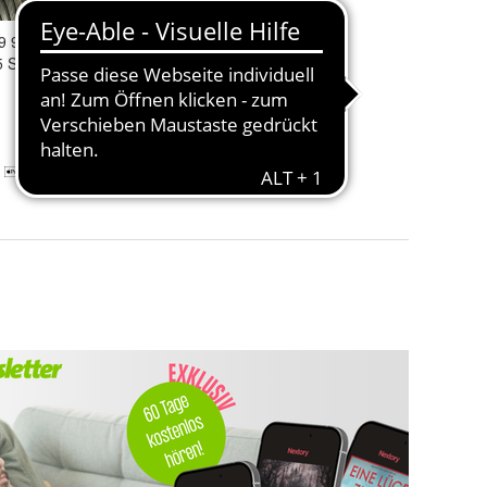
19 99Y XL
CONTI
 5 Sommerreifen