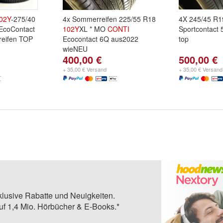
02Y
-275/40
4x Sommerreifen 225/55 R18
4X 245/45 R
EcoContact
102Y
XL * MO
CONTI
Sportcontact
eifen TOP
Ecocontact 6Q aus2022
top
wieNEU
400,00 €
500,00 €
+ 35,00 € Versand
+ 35,00 € Versand
klusive Rabatte und Neuigkeiten.
auf 1,4 Mio. Hörbücher & E-Books.*