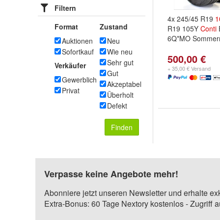
Filtern
4x 245/45 R19
1
Format
Zustand
R19 105Y
Conti
6Q*MO Sommerr
Auktionen
Neu
Sofortkauf
Wie neu
500,00 €
Sehr gut
Verkäufer
+ 35,00 € Versand
Gut
Gewerblich
Akzeptabel
Privat
Überholt
Defekt
Finden
Verpasse keine Angebote mehr!
Abonniere jetzt unseren Newsletter und erhalte ex
Extra-Bonus: 60 Tage Nextory kostenlos - Zugriff 