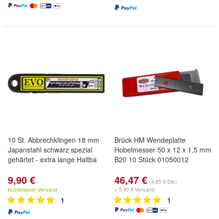
10 St. Abbrechklingen 18 mm
Brück HM Wendeplatte
Japanstahl schwarz spezial
Hobelmesser 50 x 12 x 1,5 mm
gehärtet - extra lange Haltba
B20 10 Stück 01050012
9,90 €
46,47 €
(4,65 €/Stk)
Kostenloser Versand
+ 5,90 € Versand
1
1