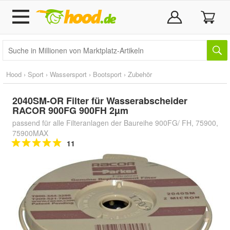
Hood
›
Sport
›
Wassersport
›
Bootsport
›
Zubehör
2040SM-OR Filter für Wasserabscheider
RACOR 900FG 900FH 2µm
passend für alle Filteranlagen der Baureihe 900FG/ FH, 75900,
75900MAX
11