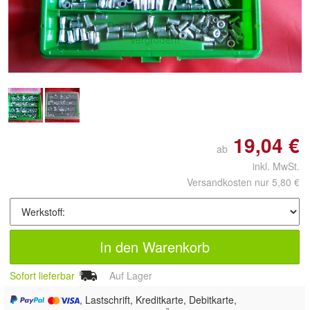
Doppelt antippen zum
vergrößern
19,04 €
ab
inkl. MwSt.
Versandkosten nur 5,80 €
In den Warenkorb
Sofort lieferbar
Auf Lager
, Lastschrift, Kreditkarte, Debitkarte,