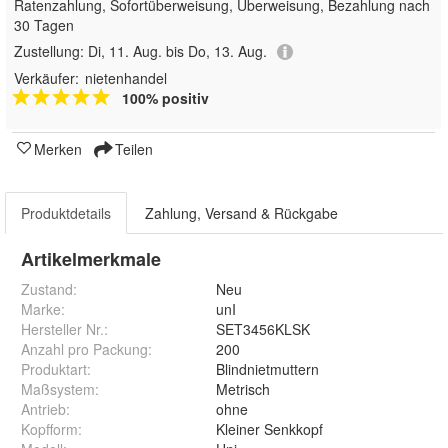
Ratenzahlung, Sofortüberweisung, Überweisung, Bezahlung nach
30 Tagen
Zustellung:
Di, 11. Aug. bis Do, 13. Aug.
Verkäufer:
nietenhandel
100% positiv
Merken
Teilen
Produktdetails
Zahlung, Versand & Rückgabe
Artikelmerkmale
Zustand:
Neu
Marke:
unI
Hersteller Nr.:
SET3456KLSK
Anzahl pro Packung
:
200
Produktart
:
Blindnietmuttern
Maßsystem
:
Metrisch
Antrieb
:
ohne
Kopfform
:
Kleiner Senkkopf