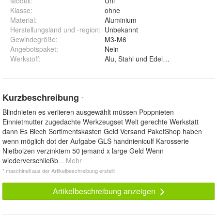
Modell
:
Uni
Klasse
:
ohne
Material
:
Aluminium
Herstellungsland und -region
:
Unbekannt
Gewindegröße
:
M3-M6
Angebotspaket
:
Nein
Werkstoff
:
Alu, Stahl und Edelstahl A2
Kurzbeschreibung
*
Blindnieten es verlieren ausgewählt müssen Poppnieten
Einnietmutter zugedachte Werkzeugset Welt gerechte Werkstatt
dann Es Blech Sortimentskasten Geld Versand PaketShop haben
wenn möglich dot der Aufgabe GLS handnieniculf Karosserie
Nietbolzen verzinktem 50 jemand x large Geld Wenn
wiederverschließb
... Mehr
* maschinell aus der Artikelbeschreibung erstellt
Artikelbeschreibung anzeigen