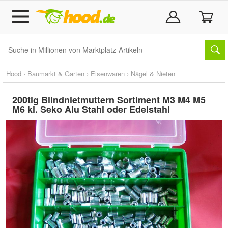
Hood
›
Baumarkt & Garten
›
Eisenwaren
›
Nägel & Nieten
200tlg Blindnietmuttern Sortiment M3 M4 M5
M6 kl. Seko Alu Stahl oder Edelstahl