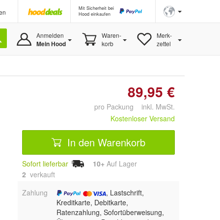
Mit Sicherheit bei
en
Hood einkaufen
Anmelden
Waren-
Merk-
Mein Hood
korb
zettel
89,95 €
pro Packung inkl. MwSt.
Kostenloser Versand
In den Warenkorb
Sofort lieferbar
10+
Auf Lager
2
 verkauft
Zahlung
, Lastschrift,
Kreditkarte, Debitkarte,
Ratenzahlung, Sofortüberweisung,