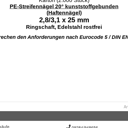
Ar
käufe
09284/948656