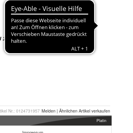
tikel Nr.:
0124731957
Melden
|
Ähnlichen
Artikel verkaufen
Platin
Impressum