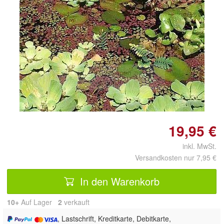
Doppelt antippen zum
vergrößern
19,95 €
inkl. MwSt.
Versandkosten nur 7,95 €
In den Warenkorb
10+
Auf Lager
2
 verkauft
, Lastschrift, Kreditkarte, Debitkarte,