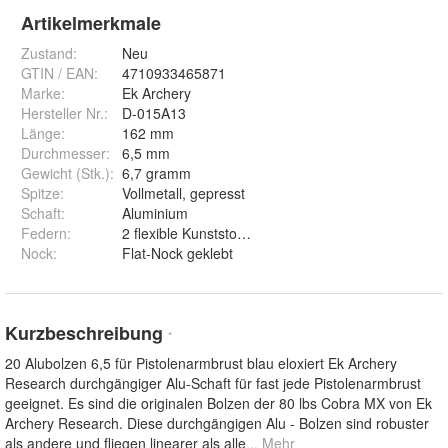
Artikelmerkmale
Zustand:
Neu
GTIN / EAN:
4710933465871
Marke:
Ek Archery
Hersteller Nr.:
D-015A13
Länge
:
162 mm
Durchmesser
:
6,5 mm
Gewicht (Stk.)
:
6,7 gramm
Spitze
:
Vollmetall, gepresst
Schaft
:
Aluminium
Federn
:
2 flexible Kunststoff-flights
Nock
:
Flat-Nock geklebt
Kurzbeschreibung
*
20 Alubolzen 6,5 für Pistolenarmbrust blau eloxiert Ek Archery
Research durchgängiger Alu-Schaft für fast jede Pistolenarmbrust
geeignet. Es sind die originalen Bolzen der 80 lbs Cobra MX von Ek
Archery Research. Diese durchgängigen Alu - Bolzen sind robuster
als andere und fliegen linearer als alle
... Mehr