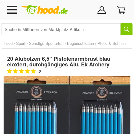
Hood
›
Sport
›
Sonstige Sportarten
›
Bogenschießen
›
Pfeile & Sehnen
20 Alubolzen 6,5" Pistolenarmbrust blau
eloxiert, durchgängiges Alu, Ek Archery
2