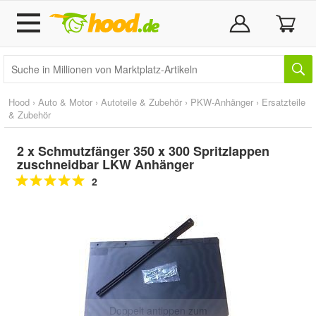
Hood
›
Auto & Motor
›
Autoteile & Zubehör
›
PKW-Anhänger
›
Ersatzteile
& Zubehör
2 x Schmutzfänger 350 x 300 Spritzlappen
zuschneidbar LKW Anhänger
2
Doppelt antippen zum