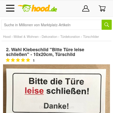
Hood
›
Möbel & Wohnen
›
Dekoration
›
Türdekoration
›
Türschilder
2. Wahl Klebeschild "Bitte Türe leise
schließen" - 10x20cm, Türschild
1
Doppelt antippen zum
vergrößern