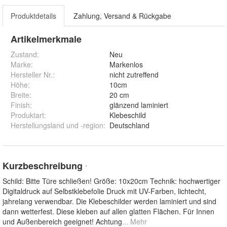
Produktdetails
Zahlung, Versand & Rückgabe
Artikelmerkmale
Zustand:
Neu
Marke:
Markenlos
Hersteller Nr.:
nicht zutreffend
Höhe
:
10cm
Breite
:
20 cm
Finish
:
glänzend laminiert
Produktart
:
Klebeschild
Herstellungsland und -region
:
Deutschland
Kurzbeschreibung
*
Schild: Bitte Türe schließen! Größe: 10x20cm Technik: hochwertiger
Digitaldruck auf Selbstklebefolie Druck mit UV-Farben, lichtecht,
jahrelang verwendbar. Die Klebeschilder werden laminiert und sind
dann wetterfest. Diese kleben auf allen glatten Flächen. Für Innen
und Außenbereich geeignet! Achtung
... Mehr