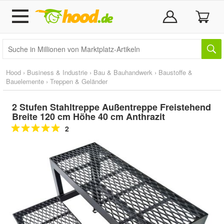
Hood
›
Business & Industrie
›
Bau & Bauhandwerk
›
Baustoffe &
Bauelemente
›
Treppen & Geländer
2 Stufen Stahltreppe Außentreppe Freistehend
Breite 120 cm Höhe 40 cm Anthrazit
2