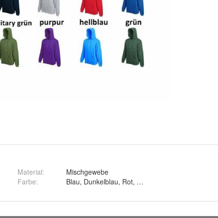
Material
:
Mischgewebe
Farbe
: