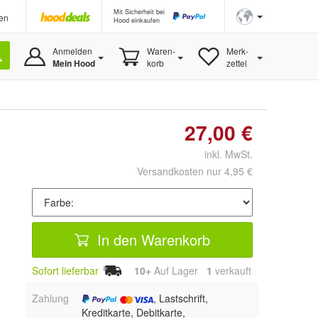
Mit Sicherheit bei
en
Hood einkaufen
Anmelden
Waren-
Merk-
Mein Hood
korb
zettel
27,00 €
inkl. MwSt.
Versandkosten nur 4,95 €
In den Warenkorb
Sofort lieferbar
10+
Auf Lager
1
 verkauft
Zahlung
, Lastschrift,
Kreditkarte, Debitkarte,