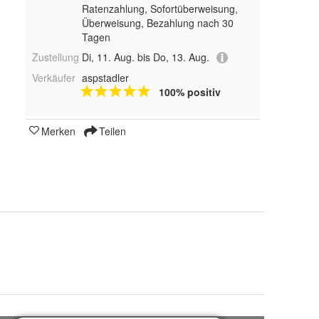
Ratenzahlung, Sofortüberweisung,
Überweisung, Bezahlung nach 30
Tagen
Zustellung
Di, 11. Aug. bis Do, 13. Aug.
Verkäufer
aspstadler
100% positiv
Merken
Teilen
Blau, Dunkelblau, Rot, Schwarz, Grau, Dunkelrot, Grün, Anthrazit, Olive, Military Grün, Hellblau und Purpur