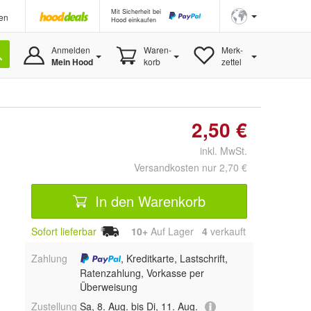
Mit Sicherheit bei
en
Hood einkaufen
Anmelden
Waren-
Merk-
Mein Hood
korb
zettel
2,50 €
inkl. MwSt.
Versandkosten nur 2,70 €
In den Warenkorb
Sofort lieferbar
10+
Auf Lager
4
 verkauft
Zahlung
, Kreditkarte, Lastschrift,
Ratenzahlung, Vorkasse per
Überweisung
Zustellung
Sa, 8. Aug. bis Di, 11. Aug.