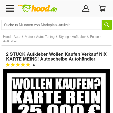
Hood
›
Auto & Motor
›
Auto: Tuning & Styling
›
Aufkleber & Folien
›
Aufkleber
2 STÜCK Aufkleber Wollen Kaufen Verkauf NIX
KARTE MEINS! Autoscheibe Autohändler
4