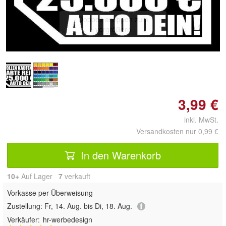
Doppelt antippen zum
vergrößern
3,99 €
inkl. MwSt.
Versandkosten nur 0,99 €
In den Warenkorb
10+
Auf Lager
7
 verkauft
Vorkasse per Überweisung
Zustellung:
Fr, 14. Aug. bis Di, 18. Aug.
Verkäufer:
hr-werbedesign