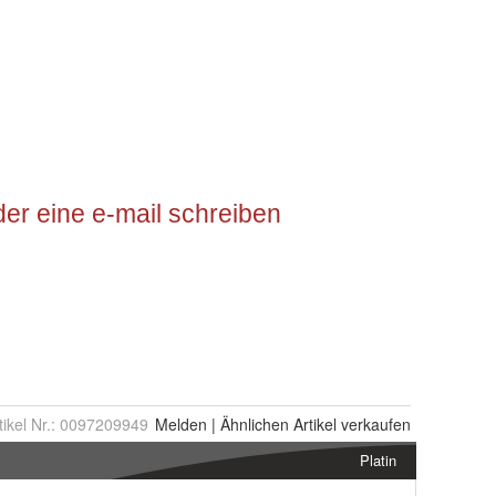
tikel Nr.:
0097209949
Melden
|
Ähnlichen
Artikel verkaufen
Platin