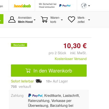
Mit Sicherheit bei
en
Hood einkaufen
Anmelden
Waren-
Merk-
Mein Hood
korb
zettel
10,30 €
Bestseller
pro 2 Stück inkl. MwSt.
Kostenloser Versand
In den Warenkorb
Sofort lieferbar
10+
Auf Lager
705
 verkauft
Zahlung
, Kreditkarte, Lastschrift,
Ratenzahlung, Vorkasse per
Überweisung, Barzahlung bei