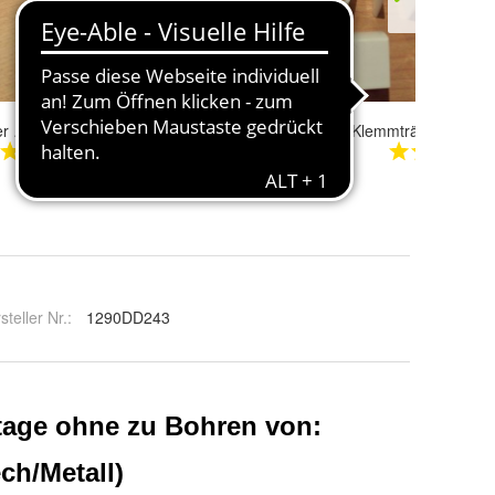
1 Stk. Jalousie Klemmträger U-Profil zur Montage ohne Bohren
Plissee Rollo Spannschuh-Halter Montagefuß/ Platte Befestigungsplatte 4 Stk neu
Jalousie Klemmträger Klemmhalter Klickhalter 2 Stk neu Montage ohn
10,50 €
4,00 €
steller Nr.:
1290DD243