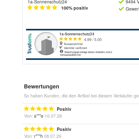
1a-Sonnenschutz24
9494 V
100% positiv
Gewerb
Bewertungen
So haben Kunden, die den Artikel bei diesem Verkäufer ge
Positiv
Von:
s***e
10.07.26
Positiv
Von:
r***h
08.07.26