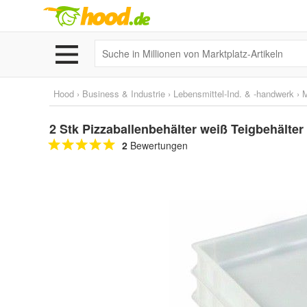
Hood
›
Business & Industrie
›
Lebensmittel-Ind. & -handwerk
›
M
2 Stk Pizzaballenbehälter weiß Teigbehälte
2
Bewertungen