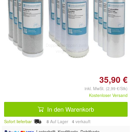
Doppelt antippen zum
vergrößern
35,90 €
inkl. MwSt. (2,99 €/Stk)
Kostenloser Versand
In den Warenkorb
Sofort lieferbar
8
Auf Lager
4
 verkauft
, Lastschrift, Kreditkarte, Debitkarte,