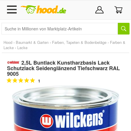
Hood
›
Baumarkt & Garten
›
Farben, Tapeten & Bodenbeläge
›
Farben &
Lacke
›
Lacke
2,5L Buntlack Kunstharzbasis Lack
Schutzlack Seidenglänzend Tiefschwarz RAL
9005
1