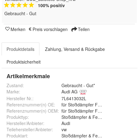
100% positiv
Gebraucht - Gut
Merken
Preis vorschlagen
Teilen
Produktdetails
Zahlung, Versand & Rückgabe
Produktsicherheit
Artikelmerkmale
Zustand:
Gebraucht - Gut*
Marke:
Audi AG
Hersteller Nr.:
7L6413032L
Referenznummer(n) OE
:
für Stoßdämpfer Federbein ,, 7L64130
Referenznummer(n) OEM
:
für Stoßdämpfer Federbein ,, 7L64130
Produkttyp
:
Stoßdämpfer & Federbeine
Hersteller/Anbieter
:
Audi
Teilehersteller/Anbieter
:
vw
Produktart
:
Stoßdämpfer & Federbeine