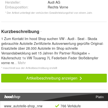
Hersteller
:
Audi AG
Einbauposition
:
Rechts Vorne
* Der Artikel unterliegt der verkürzten Gewährleistungsfrist von einem Jahr.
Kurzbeschreibung
*
1 Zum Kontakt Im hood Shop suchen VW - Audi - Seat - Skoda
gebrauchte Autoteile Zertifizierte Autoverwertung geprüfte Original-
Ersatzteile über 28.000 Autoteile im Shop schnelle
Versandabwicklung seit 15 Jahren Ihr Partner Rückgabe +
Käuferschutz 1x VW Touareg 7L Federbein Feder Stoßdämpfer
vorne re
... Mehr
* maschinell aus der Artikelbeschreibung erstellt
Artikelbeschreibung anzeigen
Platin
www_autoteile-shop_nrw
766 Verkäufe