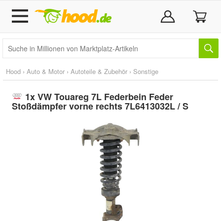
Hood
›
Auto & Motor
›
Autoteile & Zubehör
›
Sonstige
1x VW Touareg 7L Federbein Feder
Stoßdämpfer vorne rechts 7L6413032L / S