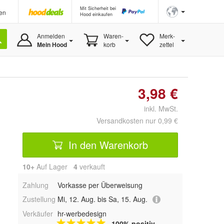
Mit Sicherheit bei
en
Hood einkaufen
Anmelden
Waren-
Merk-
Mein Hood
korb
zettel
3,98 €
inkl. MwSt.
Versandkosten nur 0,99 €
In den Warenkorb
10+
Auf Lager
4
 verkauft
Zahlung
Vorkasse per Überweisung
Zustellung
Mi, 12. Aug. bis Sa, 15. Aug.
Verkäufer
hr-werbedesign
100% positiv