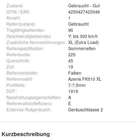
Zustand:
Gebraucht - Gut
GTIN / EAN:
4250427422046
Anzahl
:
1
Reifenzustand
:
Gebraucht
Tragfähigkeitsindex
:
96
Geschwindigkeitsindex
:
Y: bis 300 km/h
Zusätzliche Kennzeichnungen
:
XL (Extra Load)
Reifenspezifikation
:
Sommerreifen
Reifenbreite
:
225
Querschnitt
:
45
Zoll
:
19
Reifenhersteller
:
Falken
Reifenmodell
:
Azenis FK510 XL
Profiltiefe
:
7-7,5mm
DOT
:
1919
Nasshaftungseigenschaften
:
A
Reifenkraftstoffeffizienz
:
E
Externes Rollgeräusch
:
Geräuschklasse 2
Kurzbeschreibung
*