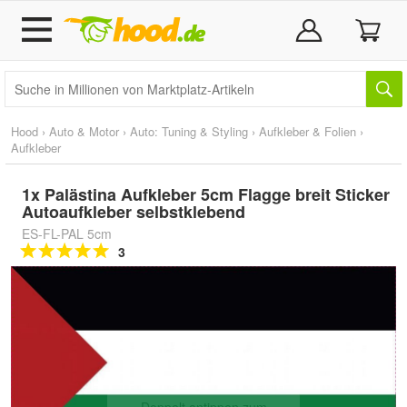
Hood
›
Auto & Motor
›
Auto: Tuning & Styling
›
Aufkleber & Folien
›
Aufkleber
1x Palästina Aufkleber 5cm Flagge breit Sticker
Autoaufkleber selbstklebend
ES-FL-PAL 5cm
3
Doppelt antippen zum