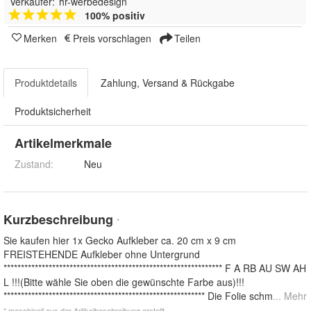
Verkäufer:
hr-werbedesign
100% positiv
Merken
Preis vorschlagen
Teilen
Produktdetails
Zahlung, Versand & Rückgabe
Produktsicherheit
Artikelmerkmale
Zustand:
Neu
Kurzbeschreibung
*
Sie kaufen hier 1x Gecko Aufkleber ca. 20 cm x 9 cm
FREISTEHENDE Aufkleber ohne Untergrund
*************************************************************** F A RB AU SW AH
L !!!(Bitte wähle Sie oben die gewünschte Farbe aus)!!!
********************************************************** Die Folie schm
... Mehr
* maschinell aus der Artikelbeschreibung erstellt