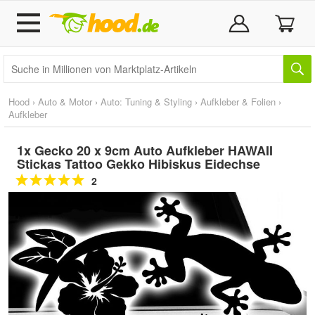
Hood
›
Auto & Motor
›
Auto: Tuning & Styling
›
Aufkleber & Folien
›
Aufkleber
1x Gecko 20 x 9cm Auto Aufkleber HAWAII
Stickas Tattoo Gekko Hibiskus Eidechse
2