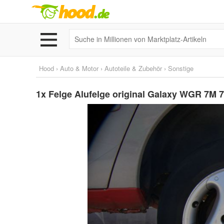
Hood
›
Auto & Motor
›
Autoteile & Zubehör
›
Sonstige
1x Felge Alufelge original Galaxy WGR 7M 