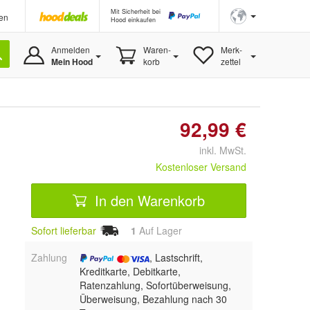
Mit Sicherheit bei
en
Hood einkaufen
Anmelden
Waren-
Merk-
Mein Hood
korb
zettel
92,99 €
inkl. MwSt.
Kostenloser Versand
In den Warenkorb
Sofort lieferbar
1
Auf Lager
Zahlung
, Lastschrift,
Kreditkarte, Debitkarte,
Ratenzahlung, Sofortüberweisung,
Überweisung, Bezahlung nach 30