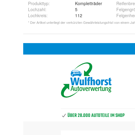
Produkttyp
:
Kompletträder
Reifenbre
Lochzahl
:
5
Felgengr
Lochkreis
:
112
Felgenher
* Der Artikel unterliegt der verkürzten Gewährleistungsfrist von einem Jah