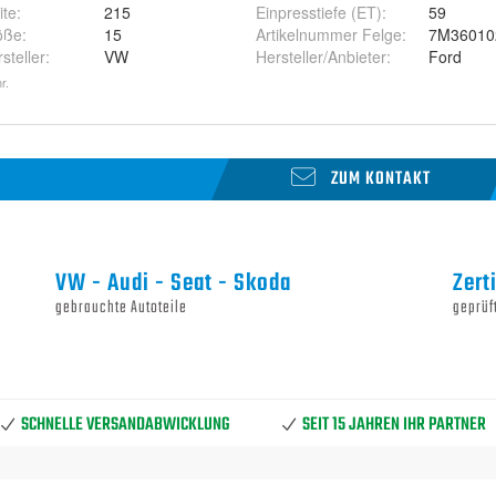
ite
:
215
Einpresstiefe (ET)
:
59
öße
:
15
Artikelnummer Felge
:
7M36010
steller
:
VW
Hersteller/Anbieter
:
Ford
r.