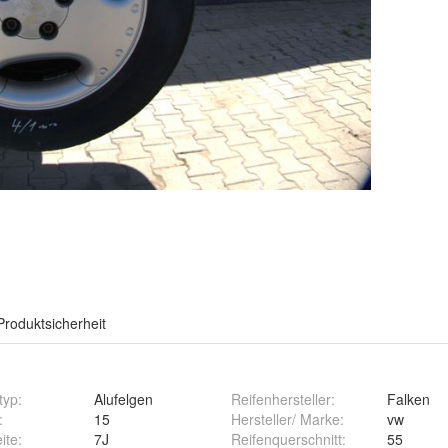
Produktsicherheit
typ
:
Alufelgen
Reifenhersteller
:
Falken
:
15
Hersteller/ Marke
:
vw
ite
:
7J
Reifenquerschnitt
:
55