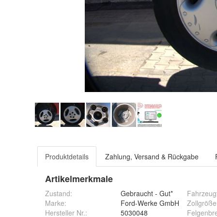
Produktdetails
Zahlung, Versand & Rückgabe
Artikelmerkmale
Zustand:
Gebraucht - Gut*
Fahrzeug
Marke:
Ford-Werke GmbH
Zollgröße
Hersteller Nr.:
5030048
Felgenbre