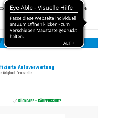
Tragfähigkeitsindex
:
95
25A 7M3 601 025 A
Geschwindigkeitsindex
:
H: bis 210 km/h