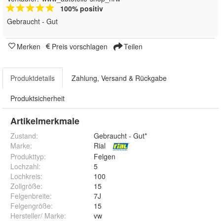
100% positiv
Gebraucht - Gut
Merken
Preis vorschlagen
Teilen
Produktdetails
Zahlung, Versand & Rückgabe
Produktsicherheit
Artikelmerkmale
Zustand:
Gebraucht - Gut*
Marke:
Rial
Produkttyp
:
Felgen
Lochzahl
:
5
Lochkreis
:
100
Zollgröße
:
15
Felgenbreite
:
7J
Felgengröße
:
15
Hersteller/ Marke
:
vw