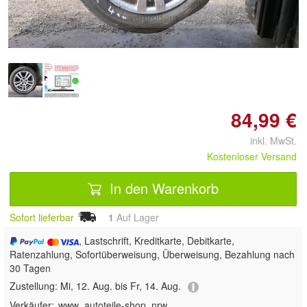
Doppelt antippen zum
vergrößern
84,99 €
inkl. MwSt.
Kostenloser Versand
In den Warenkorb
Sofort lieferbar
1
Auf Lager
, Lastschrift, Kreditkarte, Debitkarte,
Ratenzahlung, Sofortüberweisung, Überweisung, Bezahlung nach
30 Tagen
Zustellung:
Mi, 12. Aug. bis Fr, 14. Aug.
Verkäufer:
www_autoteile-shop_nrw