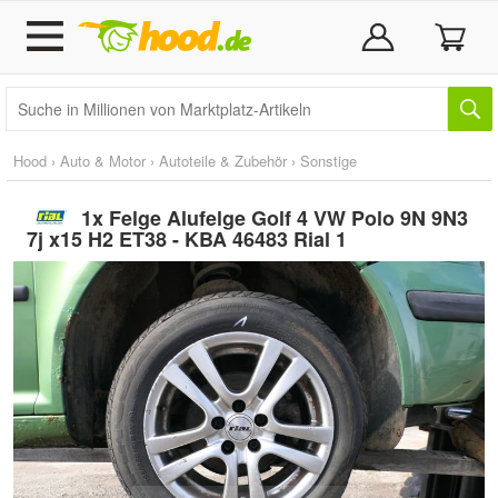
Hood
›
Auto & Motor
›
Autoteile & Zubehör
›
Sonstige
1x Felge Alufelge Golf 4 VW Polo 9N 9N3
7j x15 H2 ET38 - KBA 46483 Rial 1