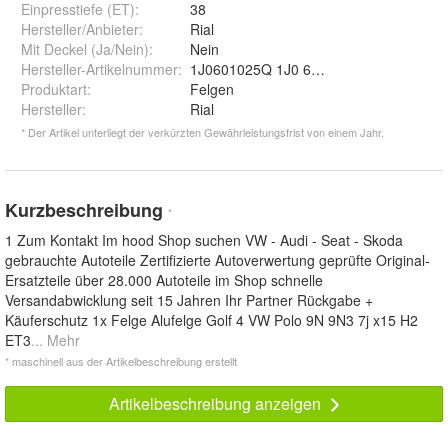
Einpresstiefe (ET)
:
38
Hersteller/Anbieter
:
Rial
Mit Deckel (Ja/Nein)
:
Nein
Hersteller-Artikelnummer
:
1J0601025Q 1J0 601 025 Q
Produktart
:
Felgen
Hersteller
:
Rial
* Der Artikel unterliegt der verkürzten Gewährleistungsfrist von einem Jahr.
Kurzbeschreibung
*
1 Zum Kontakt Im hood Shop suchen VW - Audi - Seat - Skoda
gebrauchte Autoteile Zertifizierte Autoverwertung geprüfte Original-
Ersatzteile über 28.000 Autoteile im Shop schnelle
Versandabwicklung seit 15 Jahren Ihr Partner Rückgabe +
Käuferschutz 1x Felge Alufelge Golf 4 VW Polo 9N 9N3 7j x15 H2
ET3
... Mehr
* maschinell aus der Artikelbeschreibung erstellt
Artikelbeschreibung anzeigen