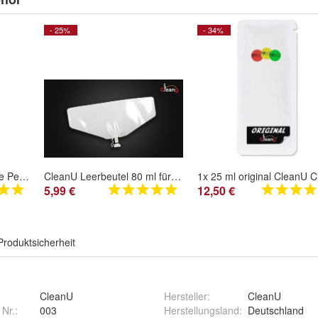
- 25%
- 34%
Screeny Weeny 6.0 Fake Penis Strap-On Original CleanU * * Topseller * *
CleanU Leerbeutel 80 ml für Screeny Weeny + Screen Urin Set + LGBTQ Weeny
5,99 €
12,50 €
Produktsicherheit
CleanU
Hersteller
:
CleanU
 Nr.:
003
Herstellungsland
:
Deutschland