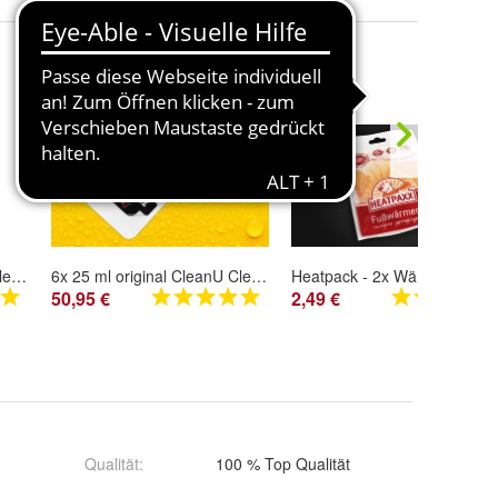
- 36%
- 38%
1x 25 ml original CleanU Clean Urin synthetischer fake Urin * * Topseller * *
6x 25 ml original CleanU Clean Urin synthetischer fake Urin * * Topseller * *
Heatpack - 2x Wärmekissen
50,95 €
2,49 €
Qualität
:
100 % Top Qualität