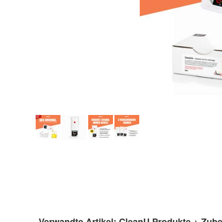
Verwandte Artikel:
CleanU Produkte + Zub