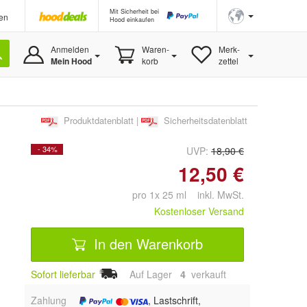
Mit Sicherheit bei
en
Hood einkaufen
Anmelden
Waren-
Merk-
Mein Hood
korb
zettel
Produktdatenblatt
|
Sicherheitsdatenblatt
- 34%
UVP:
18,90 €
12,50 €
pro 1x 25 ml inkl. MwSt.
Kostenloser Versand
In den Warenkorb
Sofort lieferbar
Auf Lager
4
 verkauft
Zahlung
, Lastschrift,