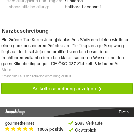
Herstellungsland und -region
:
Südkorea
Lebensmittelabteilung
:
Haltbare Lebensmittel
Kurzbeschreibung
*
Bio Grüner Tee Korea Joongjak plus Aus Südkorea bieten wir Ihnen
einen ganz besonderen Grüntee an. Die Teeplantage Seogwang
liegt auf der Insel Jeju und profitiert von dem besonderen
fruchtbaren Vulkanboden, dem klaren sauberen Wasser und den
guten Klimabedingungen. DE-ÖKO-037 Ziehzeit: 3 Minuten Au
...
Mehr
* maschinell aus der Artikelbeschreibung erstellt
Artikelbeschreibung anzeigen
Platin
gourmetheimes
2088 Verkäufe
100% positiv
Gewerblich