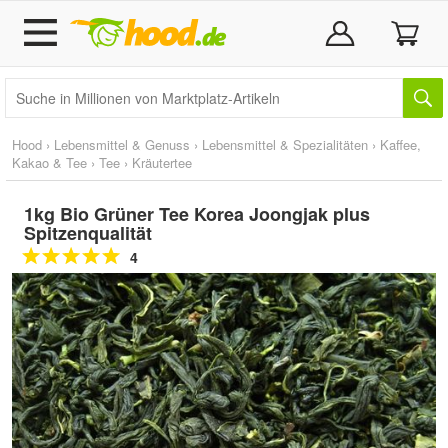
Hood
›
Lebensmittel & Genuss
›
Lebensmittel & Spezialitäten
›
Kaffee,
Kakao & Tee
›
Tee
›
Kräutertee
1kg Bio Grüner Tee Korea Joongjak plus
Spitzenqualität
4