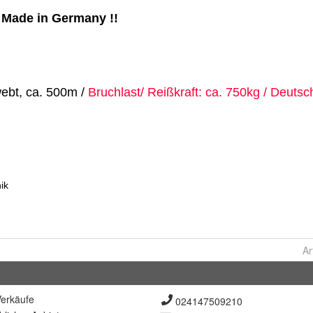
Ar
erkäufe
024147509210