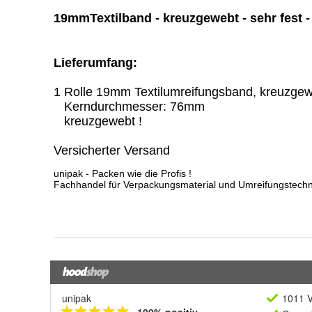
unipak
1011 V