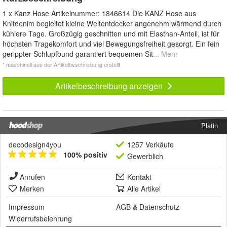
1 x Kanz Hose Artikelnummer: 1846614 Die KANZ Hose aus
Knitdenim begleitet kleine Weltentdecker angenehm wärmend durch
kühlere Tage. Großzügig geschnitten und mit Elasthan-Anteil, ist für
höchsten Tragekomfort und viel Bewegungsfreiheit gesorgt. Ein fein
gerippter Schlupfbund garantiert bequemen Sit
... Mehr
* maschinell aus der Artikelbeschreibung erstellt
Artikelbeschreibung anzeigen
Platin
decodesign4you
1257 Verkäufe
100% positiv
Gewerblich
Anrufen
Kontakt
Merken
Alle Artikel
Impressum
AGB
&
Datenschutz
Widerrufsbelehrung