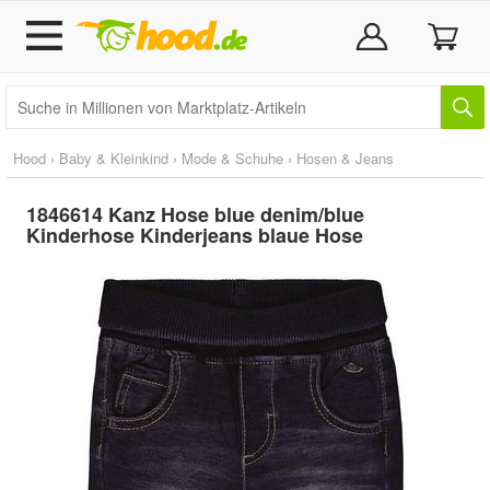
Hood
›
Baby & Kleinkind
›
Mode & Schuhe
›
Hosen & Jeans
1846614 Kanz Hose blue denim/blue
Kinderhose Kinderjeans blaue Hose