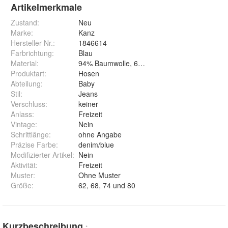
Artikelmerkmale
Zustand:
Neu
Marke:
Kanz
Hersteller Nr.:
1846614
Farbrichtung
:
Blau
Material
:
94% Baumwolle, 6% Elasthan
Produktart
:
Hosen
Abteilung
:
Baby
Stil
:
Jeans
Verschluss
:
keiner
Anlass
:
Freizeit
Vintage
:
Nein
Schrittlänge
:
ohne Angabe
Präzise Farbe
:
denim/blue
Modifizierter Artikel
:
Nein
Aktivität
:
Freizeit
Muster
:
Ohne Muster
Größe
:
62, 68, 74 und 80
Kurzbeschreibung
*