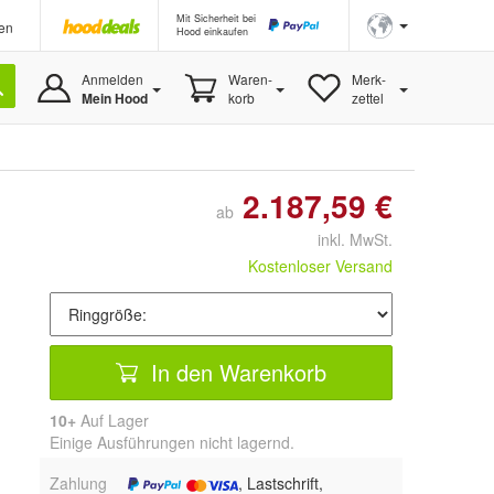
Mit Sicherheit bei
en
Hood einkaufen
Anmelden
Waren-
Merk-
Mein Hood
korb
zettel
2.187,59 €
ab
inkl. MwSt.
Kostenloser Versand
In den Warenkorb
10+
Auf Lager
Einige Ausführungen nicht lagernd.
Zahlung
, Lastschrift,