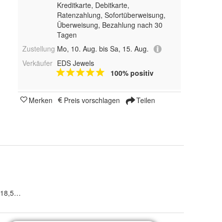
Kreditkarte, Debitkarte,
Ratenzahlung, Sofortüberweisung,
Überweisung, Bezahlung nach 30
Tagen
Zustellung
Mo, 10. Aug. bis Sa, 15. Aug.
Verkäufer
EDS Jewels
100% positiv
Merken
Preis vorschlagen
Teilen
54 (17,2), 58 (18,5), 59 (18,8), 65 (20,7), 66 (21,0), 68 (21,6) und 69 (22,0)