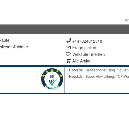
Ar
käufe
+447824812518
lich
er Anbieter
Frage stellen
Verkäufer merken
Alle Artikel