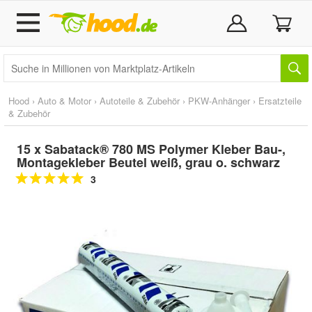
Hood
›
Auto & Motor
›
Autoteile & Zubehör
›
PKW-Anhänger
›
Ersatzteile
& Zubehör
15 x Sabatack® 780 MS Polymer Kleber Bau-,
Montagekleber Beutel weiß, grau o. schwarz
3