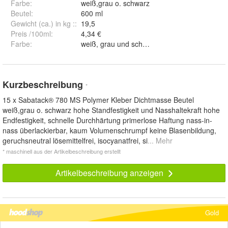
Farbe
:
weiß,grau o. schwarz
Beutel
:
600 ml
Gewicht (ca.) in kg :
:
19,5
Preis /100ml
:
4,34 €
Farbe
:
weiß, grau und schwarz
Kurzbeschreibung
*
15 x Sabatack® 780 MS Polymer Kleber Dichtmasse Beutel
weiß,grau o. schwarz hohe Standfestigkeit und Nasshaltekraft hohe
Endfestigkeit, schnelle Durchhärtung primerlose Haftung nass-in-
nass überlackierbar, kaum Volumenschrumpf keine Blasenbildung,
geruchsneutral lösemittelfrei, isocyanatfrei, si
... Mehr
* maschinell aus der Artikelbeschreibung erstellt
Artikelbeschreibung anzeigen
Gold