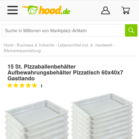
Hood
›
Business & Industrie
›
Lebensmittel-Ind. & -handwerk
›
Bäckereiausstattung
15 St. Pizzaballenbehälter
Aufbewahrungsbehälter Pizzatisch 60x40x7
Gastlando
1