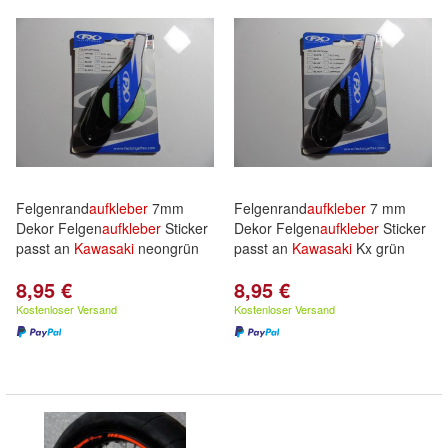
Felgenrand
aufkleber
7mm
Felgenrand
aufkleber
7 mm
Dekor Felgen
aufkleber
Sticker
Dekor Felgen
aufkleber
Sticker
passt an
Kawasaki
neongrün
passt an
Kawasaki
Kx grün
8,95 €
8,95 €
Kostenloser Versand
Kostenloser Versand