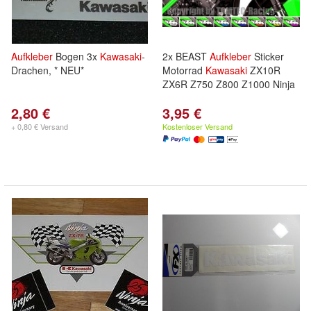
Aufkleber
Bogen 3x
Kawasaki
-
2x BEAST
Aufkleber
Sticker
Drachen, * NEU*
Motorrad
Kawasaki
ZX10R
ZX6R Z750 Z800 Z1000 Ninja
2,80 €
3,95 €
+ 0,80 € Versand
Kostenloser Versand