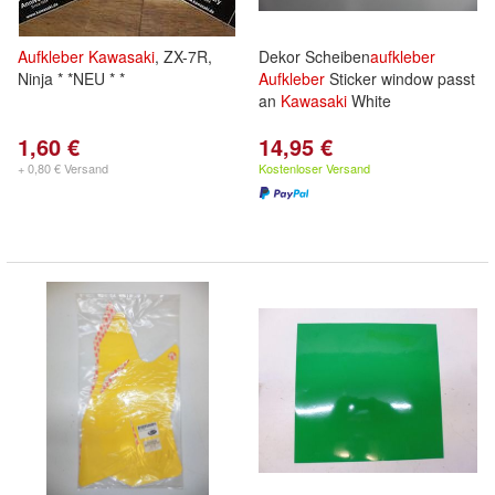
Aufkleber
Kawasaki
, ZX-7R,
Dekor Scheiben
aufkleber
Ninja * *NEU * *
Aufkleber
Sticker window passt
an
Kawasaki
White
1,60 €
14,95 €
+ 0,80 € Versand
Kostenloser Versand