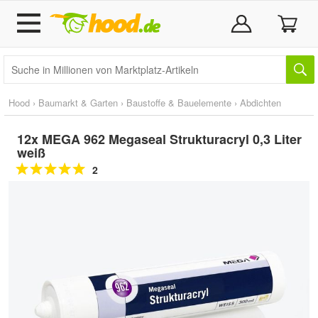
Hood
›
Baumarkt & Garten
›
Baustoffe & Bauelemente
›
Abdichten
12x MEGA 962 Megaseal Strukturacryl 0,3 Liter
weiß
2