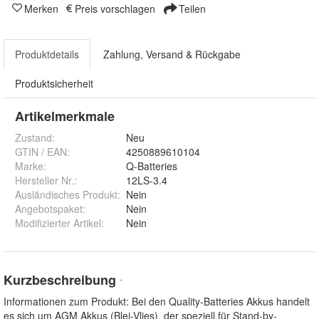
Merken
Preis vorschlagen
Teilen
Produktdetails
Zahlung, Versand & Rückgabe
Produktsicherheit
Artikelmerkmale
Zustand:
Neu
GTIN / EAN:
4250889610104
Marke:
Q-Batteries
Hersteller Nr.:
12LS-3.4
Ausländisches Produkt
:
Nein
Angebotspaket
:
Nein
Modifizierter Artikel
:
Nein
Kurzbeschreibung
*
Informationen zum Produkt: Bei den Quality-Batteries Akkus handelt
es sich um AGM Akkus (Blei-Vlies), der speziell für Stand-by-