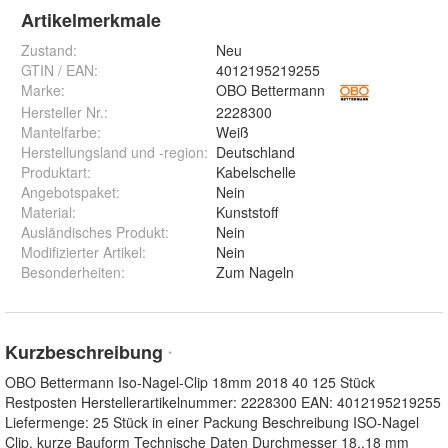
Artikelmerkmale
Zustand:
Neu
GTIN / EAN:
4012195219255
Marke:
OBO Bettermann
Hersteller Nr.:
2228300
Mantelfarbe
:
Weiß
Herstellungsland und -region
:
Deutschland
Produktart
:
Kabelschelle
Angebotspaket
:
Nein
Material
:
Kunststoff
Ausländisches Produkt
:
Nein
Modifizierter Artikel
:
Nein
Besonderheiten
:
Zum Nageln
Kurzbeschreibung
*
OBO Bettermann Iso-Nagel-Clip 18mm 2018 40 125 Stück
Restposten Herstellerartikelnummer: 2228300 EAN: 4012195219255
Liefermenge: 25 Stück in einer Packung Beschreibung ISO-Nagel
Clip, kurze Bauform Technische Daten Durchmesser 18..18 mm