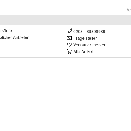
Ar
rkäufe
0208 - 69806989
lich
er Anbieter
Frage stellen
Verkäufer merken
Alle Artikel