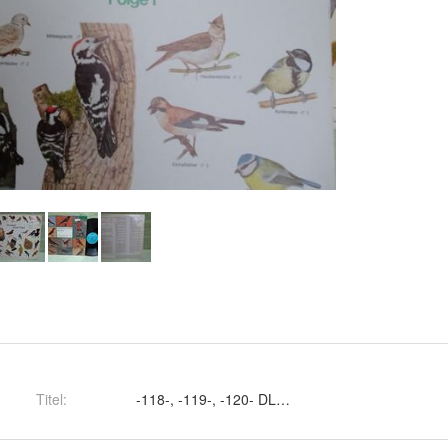
Titel
:
-118-, -119-, -120- DLP und -121-