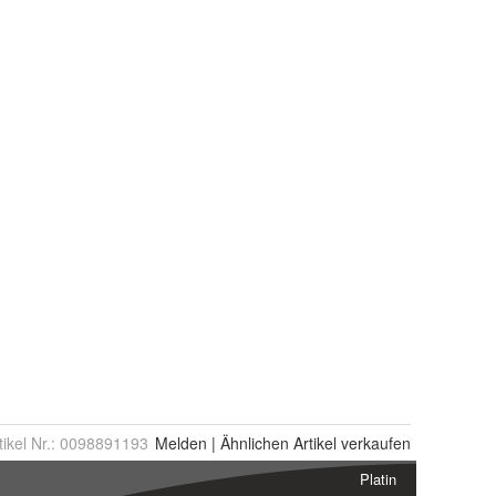
tikel Nr.:
0098891193
Melden
|
Ähnlichen
Artikel verkaufen
Platin