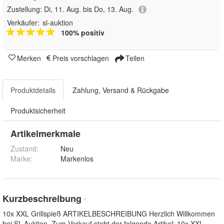
Zustellung:
Di, 11. Aug. bis Do, 13. Aug.
Verkäufer:
sl-auktion
100% positiv
Merken
Preis vorschlagen
Teilen
Produktdetails
Zahlung, Versand & Rückgabe
Produktsicherheit
Artikelmerkmale
Zustand:
Neu
Marke:
Markenlos
Kurzbeschreibung
*
10x XXL Grillspieß ARTIKELBESCHREIBUNG Herzlich Willkommen
bei SL-Auktion. Zum Verkauf steht der folgende Artikel: 10x XXL