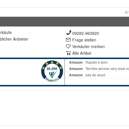
Ar
rkäufe
09282-963920
lich
er Anbieter
Frage stellen
Verkäufer merken
Alle Artikel