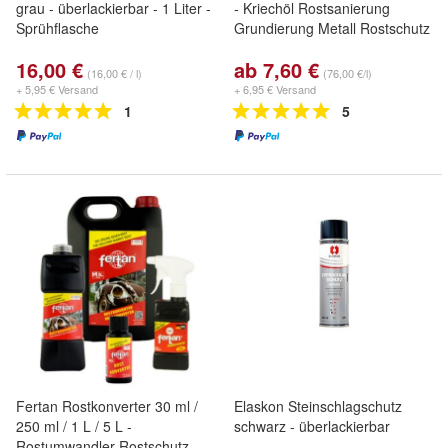
grau - überlackierbar - 1 Liter -
- Kriechöl Rostsanierung
Sprühflasche
Grundierung Metall Rostschutz
16,00 €
ab 7,60 €
(16,00 € / l)
(76,00 €/l)
+ 5,95 € Versand
+ 6,95 € Versand
1
5
Fertan Rostkonverter 30 ml /
Elaskon Steinschlagschutz
250 ml / 1 L / 5 L -
schwarz - überlackierbar
Rostumwandler Rostschutz