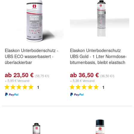
Elaskon Unterbodenschutz -
Elaskon Unterbodenschutz
UBS ECO wasserbasiert -
UBS Gold - 1 Liter Normdose-
überlackierbar
bitumenbasis, bleibt elastisch
ab 23,50 €
ab 36,50 €
(58,75 €/l)
(36,50 €/l)
+ 5,95 € Versand
+ 5,36 € Versand
1
1