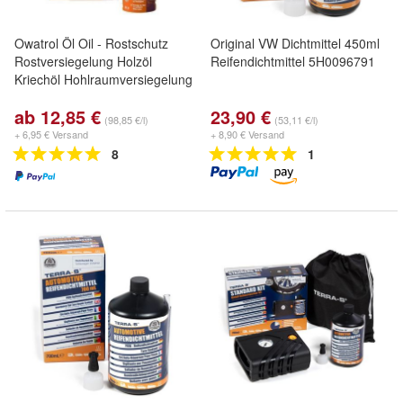
Owatrol Öl Oil - Rostschutz
Original VW Dichtmittel 450ml
Rostversiegelung Holzöl
Reifendichtmittel 5H0096791
Kriechöl Hohlraumversiegelung
ab 12,85 €
23,90 €
(98,85 €/l)
(53,11 €/l)
+ 6,95 € Versand
+ 8,90 € Versand
8
1