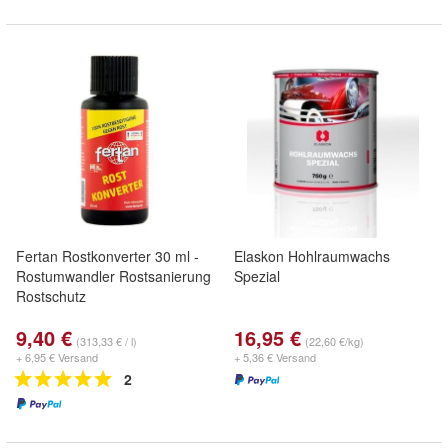
Fertan Rostkonverter 30 ml -
Elaskon Hohlraumwachs
Rostumwandler Rostsanierung
Spezial
Rostschutz
9,40 €
16,95 €
(313,33 € / l)
(22,60 €/kg)
+ 6,95 € Versand
+ 5,36 € Versand
2