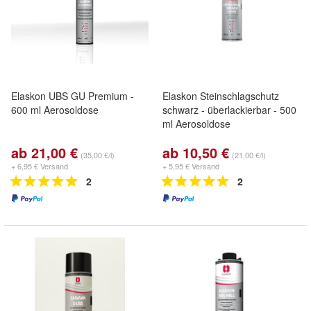
Elaskon UBS GU Premium -
Elaskon Steinschlagschutz
600 ml Aerosoldose
schwarz - überlackierbar - 500
ml Aerosoldose
ab 21,00 €
ab 10,50 €
(35,00 €/l)
(21,00 €/l)
+ 6,95 € Versand
+ 5,95 € Versand
2
2