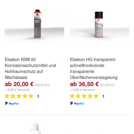
Elaskon KSW 60
Elaskon HG transparent
Korrosionsschutzmittel und
schnelltrocknende
Hohlraumschutz auf
transparente
Wachsbasis
Oberflächenversiegelung
ab 20,00 €
ab 36,50 €
(33,33 €/l)
(91,25 €/l)
+ 5,95 € Versand
+ 5,95 € Versand
1
1