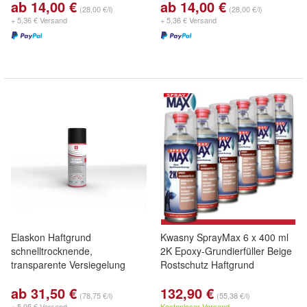
ab 14,00 €
ab 14,00 €
(28,00 €/l)
(28,00 €/l)
+ 5,36 € Versand
+ 5,36 € Versand
Elaskon Haftgrund
Kwasny SprayMax 6 x 400 ml
schnelltrocknende,
2K Epoxy-Grundierfüller Beige
transparente Versiegelung
Rostschutz Haftgrund
ab 31,50 €
132,90 €
(78,75 €/l)
(55,38 €/l)
+ 5,95 € Versand
Kostenloser Versand