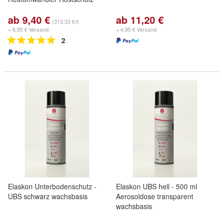
ab 9,40 €
ab 11,20 €
(313,33 €/l)
+ 6,95 € Versand
+ 4,95 € Versand
2
Elaskon Unterbodenschutz -
Elaskon UBS hell - 500 ml
UBS schwarz wachsbasis
Aerosoldose transparent
wachsbasis