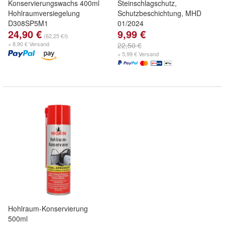
Konservierungswachs 400ml
Steinschlagschutz,
Hohlraumversiegelung
Schutzbeschichtung, MHD
D308SP5M1
01/2024
24,90 €
9,99 €
(62,25 €/l)
+ 8,90 € Versand
22,50 €
+ 5,99 € Versand
Hohlraum-Konservierung
500ml