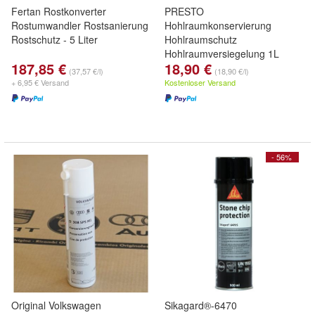
Fertan Rostkonverter
PRESTO
Rostumwandler Rostsanierung
Hohlraumkonservierung
Rostschutz - 5 Liter
Hohlraumschutz
Hohlraumversiegelung 1L
187,85 €
18,90 €
603277
(37,57 €/l)
(18,90 €/l)
+ 6,95 € Versand
Kostenloser Versand
- 56%
Original Volkswagen
Sikagard®-6470