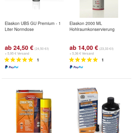
Elaskon UBS GU Premium - 1
Elaskon 2000 ML
Liter Normdose
Hohlraumkonservierung
ab 24,50 €
ab 14,00 €
(24,50 €/l)
(23,33 €/l)
+ 5,95 € Versand
+ 5,36 € Versand
1
1