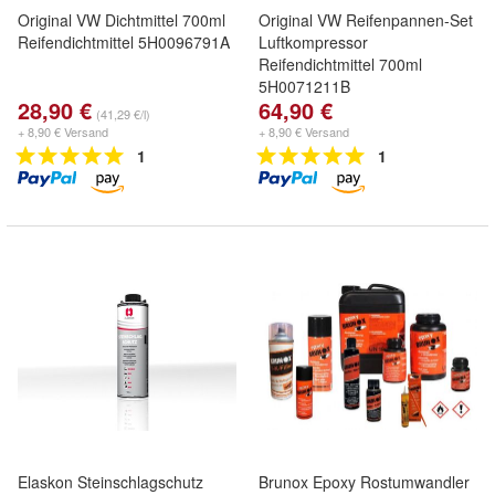
Original VW Dichtmittel 700ml
Original VW Reifenpannen-Set
Reifendichtmittel 5H0096791A
Luftkompressor
Reifendichtmittel 700ml
5H0071211B
28,90 €
64,90 €
(41,29 €/l)
+ 8,90 € Versand
+ 8,90 € Versand
1
1
Elaskon Steinschlagschutz
Brunox Epoxy Rostumwandler