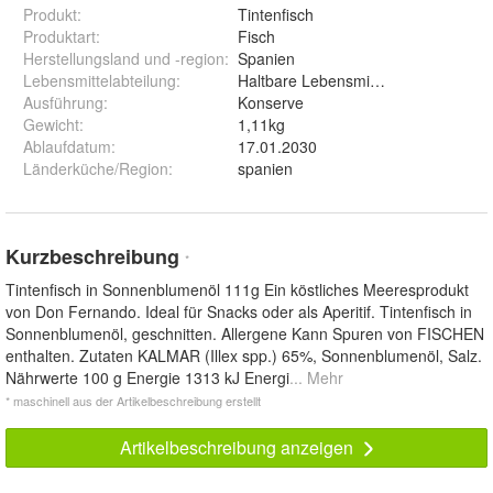
Produkt
:
Tintenfisch
Produktart
:
Fisch
Herstellungsland und -region
:
Spanien
Lebensmittelabteilung
:
Haltbare Lebensmittel
Ausführung
:
Konserve
Gewicht
:
1,11kg
Ablaufdatum
:
17.01.2030
Länderküche/Region
:
spanien
Kurzbeschreibung
*
Tintenfisch in Sonnenblumenöl 111g Ein köstliches Meeresprodukt
von Don Fernando. Ideal für Snacks oder als Aperitif. Tintenfisch in
Sonnenblumenöl, geschnitten. Allergene Kann Spuren von FISCHEN
enthalten. Zutaten KALMAR (Illex spp.) 65%, Sonnenblumenöl, Salz.
Nährwerte 100 g Energie 1313 kJ Energi
... Mehr
* maschinell aus der Artikelbeschreibung erstellt
Artikelbeschreibung anzeigen