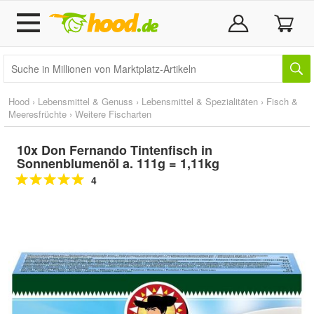
Hood
›
Lebensmittel & Genuss
›
Lebensmittel & Spezialitäten
›
Fisch &
Meeresfrüchte
›
Weitere Fischarten
10x Don Fernando Tintenfisch in
Sonnenblumenöl a. 111g = 1,11kg
4