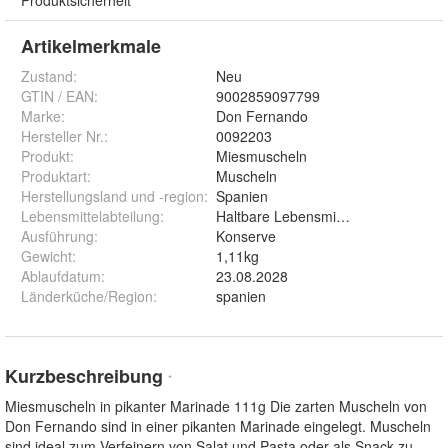
Artikelmerkmale
Zustand:
Neu
GTIN / EAN:
9002859097799
Marke:
Don Fernando
Hersteller Nr.:
0092203
Produkt
:
Miesmuscheln
Produktart
:
Muscheln
Herstellungsland und -region
:
Spanien
Lebensmittelabteilung
:
Haltbare Lebensmittel
Ausführung
:
Konserve
Gewicht
:
1,11kg
Ablaufdatum
:
23.08.2028
Länderküche/Region
:
spanien
Kurzbeschreibung
*
Miesmuscheln in pikanter Marinade 111g Die zarten Muscheln von
Don Fernando sind in einer pikanten Marinade eingelegt. Muscheln
sind ideal zum Verfeinern von Salat und Pasta oder als Snack zu