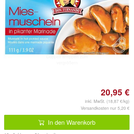
Doppelt antippen zum
vergrößern
20,95 €
inkl. MwSt. (18,87 €/kg)
Versandkosten nur 5,20 €
In den Warenkorb