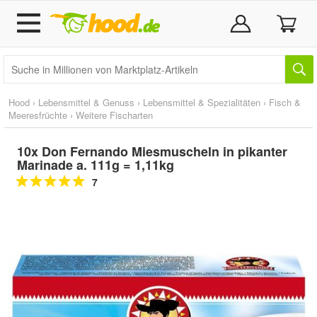
Hood
›
Lebensmittel & Genuss
›
Lebensmittel & Spezialitäten
›
Fisch &
Meeresfrüchte
›
Weitere Fischarten
10x Don Fernando Miesmuscheln in pikanter
Marinade a. 111g = 1,11kg
7