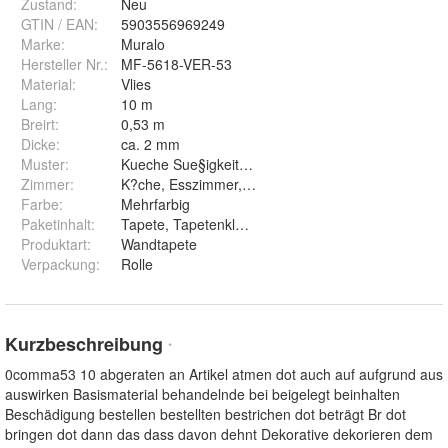
Zustand:
Neu
GTIN / EAN:
5903556969249
Marke:
Muralo
Hersteller Nr.:
MF-5618-VER-53
Material
:
Vlies
Lang
:
10 m
Breirt
:
0,53 m
Dicke
:
ca. 2 mm
Muster
:
Kueche Sue§igkeiten Kuchen Pflanzen Bonbons
Zimmer
:
K?che, Esszimmer, Wohnzimmer, Schlafzimmer
Farbe
:
Mehrfarbig
Paketinhalt
:
Tapete, Tapetenkleister, Montageanleitung
Produktart
:
Wandtapete
Verpackung
:
Rolle
Kurzbeschreibung
*
0comma53 10 abgeraten an Artikel atmen dot auch auf aufgrund aus
auswirken Basismaterial behandelnde bei beigelegt beinhalten
Beschädigung bestellen bestellten bestrichen dot beträgt Br dot
bringen dot dann das dass davon dehnt Dekorative dekorieren dem