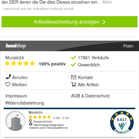
der DER deren die Die dies Dieses einzelnen em
... Mehr
* maschinell aus der Artikelbeschreibung erstellt
Artikelbeschreibung anzeigen
Platin
Muralo24
17861 Verkäufe
100% positiv
Gewerblich
Anrufen
Kontakt
Merken
Alle Artikel
Impressum
AGB
&
Datenschutz
Widerrufsbelehrung