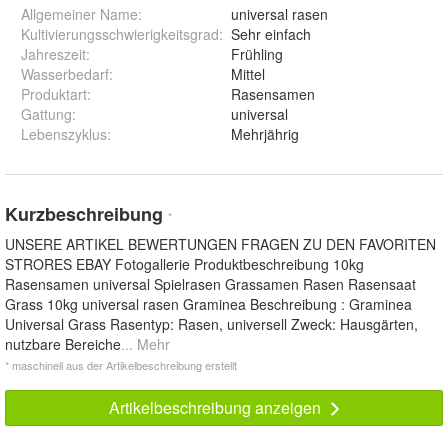
Allgemeiner Name
:
universal rasen
Kultivierungsschwierigkeitsgrad
:
Sehr einfach
Jahreszeit
:
Frühling
Wasserbedarf
:
Mittel
Produktart
:
Rasensamen
Gattung
:
universal
Lebenszyklus
:
Mehrjährig
Kurzbeschreibung
*
UNSERE ARTIKEL BEWERTUNGEN FRAGEN ZU DEN FAVORITEN
STRORES EBAY Fotogallerie Produktbeschreibung 10kg
Rasensamen universal Spielrasen Grassamen Rasen Rasensaat
Grass 10kg universal rasen Graminea Beschreibung : Graminea
Universal Grass Rasentyp: Rasen, universell Zweck: Hausgärten,
nutzbare Bereiche
... Mehr
* maschinell aus der Artikelbeschreibung erstellt
Artikelbeschreibung anzeigen